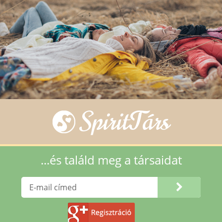
SpiritTárs
...és találd meg a társaidat