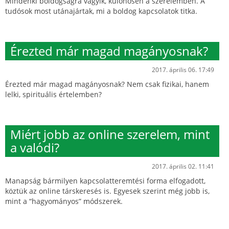
Mindenki boldogságra vágyik, különösen a szerelemben. A
tudósok most utánajártak, mi a boldog kapcsolatok titka.
Érezted már magad magányosnak?
2017. április 06. 17:49
Érezted már magad magányosnak? Nem csak fizikai, hanem
lelki, spirituális értelemben?
Miért jobb az online szerelem, mint
a valódi?
2017. április 02. 11:41
Manapság bármilyen kapcsolatteremtési forma elfogadott,
köztük az online társkeresés is. Egyesek szerint még jobb is,
mint a “hagyományos” módszerek.