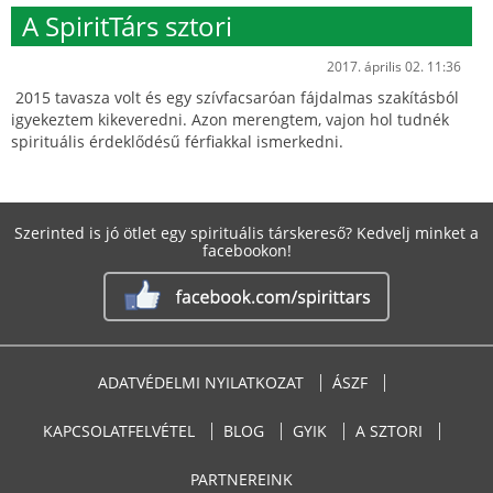
A SpiritTárs sztori
2017. április 02. 11:36
2015 tavasza volt és egy szívfacsaróan fájdalmas szakításból
igyekeztem kikeveredni. Azon merengtem, vajon hol tudnék
spirituális érdeklődésű férfiakkal ismerkedni.
Szerinted is jó ötlet egy spirituális társkereső? Kedvelj minket a
facebookon!
ADATVÉDELMI NYILATKOZAT
ÁSZF
KAPCSOLATFELVÉTEL
BLOG
GYIK
A SZTORI
PARTNEREINK