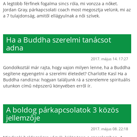
A legtöbb férfinek fogalma sincs róla, mi vonzza a nőket.
Jordan Gray, párkapcsolati coach most megosztja velünk, mi az
a 7 tulajdonság, amitől ellágyulnak a női szívek.
Ha a Buddha szerelmi tanácsot
adna
2017. május 14. 17:27
Gondolkoztál már rajta, hogy vajon milyen lenne, ha a Buddha
segítene egyengetni a szerelmi életedet? Charlotte Kasl Ha a
Buddha randizna: hogyan találjunk rá a szerelemre spirituális
utunkon című népszerű könyvében erről ír.
A boldog párkapcsolatok 3 közös
jellemzője
2017. május 08. 22:18