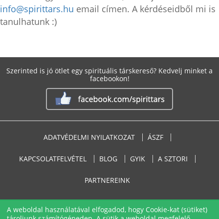
info@spirittars.hu
email címen. A kérdéseidből mi is
tanulhatunk :)
Szerinted is jó ötlet egy spirituális társkereső? Kedvelj minket a
facebookon!
ADATVÉDELMI NYILATKOZAT
ÁSZF
KAPCSOLATFELVÉTEL
BLOG
GYIK
A SZTORI
PARTNEREINK
Copyright © 2016 - 2026
A weboldal használatával elfogadod, hogy Cookie-kat (sütiket)
tároljunk számítógépeden. A sütik a weboldal megfelelő