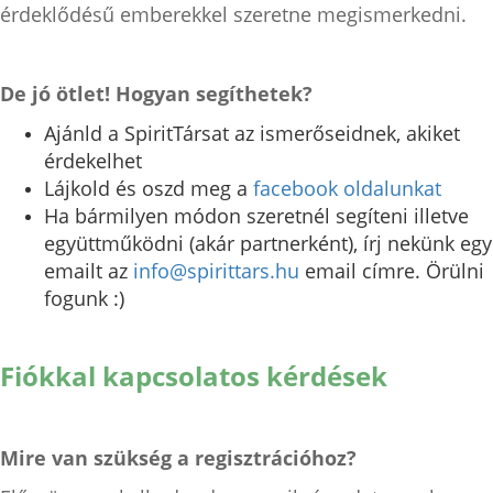
érdeklődésű emberekkel szeretne megismerkedni.
De jó ötlet! Hogyan segíthetek?
Ajánld a SpiritTársat az ismerőseidnek, akiket
érdekelhet
Lájkold és oszd meg a
facebook oldalunkat
Ha bármilyen módon szeretnél segíteni illetve
együttműködni (akár partnerként), írj nekünk egy
emailt az
info@spirittars.hu
email címre. Örülni
fogunk :)
Fiókkal kapcsolatos kérdések
Mire van szükség a regisztrációhoz?