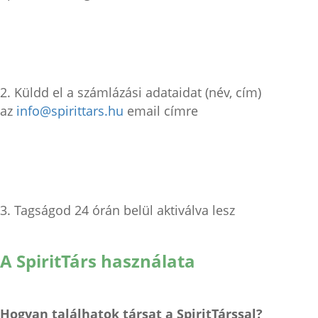
2. Küldd el a számlázási adataidat (név, cím)
az
info@spirittars.hu
email címre
3. Tagságod 24 órán belül aktiválva lesz
A SpiritTárs használata
Hogyan találhatok társat a SpiritTárssal?