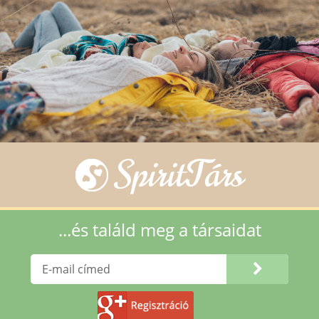
SpiritTárs
...és találd meg a társaidat