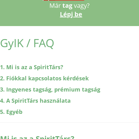
Már
tag
vagy?
Lépj be
GyIK / FAQ
1. Mi is az a SpiritTárs?
2. Fiókkal kapcsolatos kérdések
3. Ingyenes tagság, prémium tagság
4. A SpiritTárs használata
5. Egyéb
Mi is az a SpiritTárs?